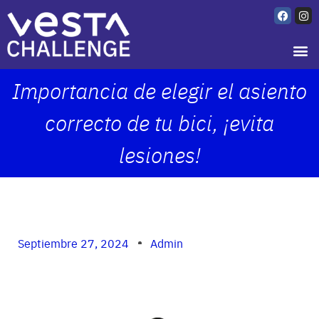
Importancia de elegir el asiento
correcto de tu bici, ¡evita
lesiones!
Septiembre 27, 2024
Admin