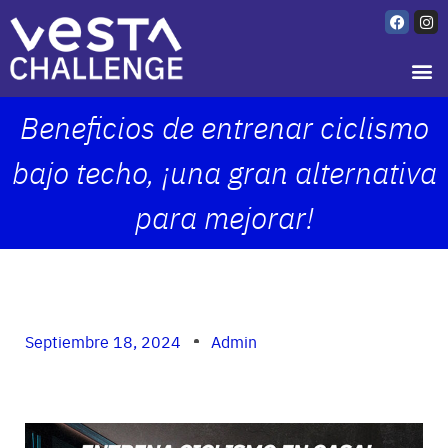
Beneficios de entrenar ciclismo
bajo techo, ¡una gran alternativa
para mejorar!
Septiembre 18, 2024
Admin